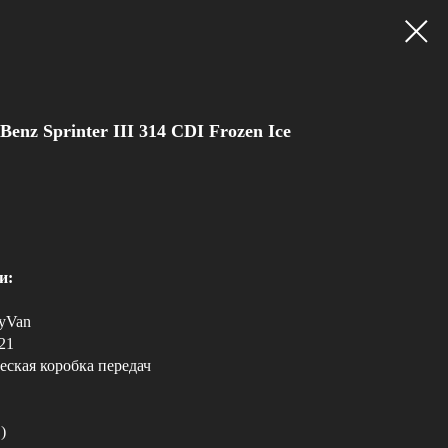
enz Sprinter III 314 CDI Frozen Ice
и:
dyVan
21
еская коробка передач
)