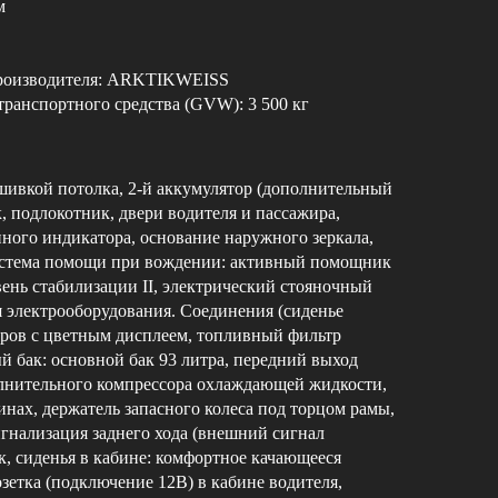
м
производителя: ARKTIKWEISS
транспортного средства (GVW): 3 500 кг
шивкой потолка, 2-й аккумулятор (дополнительный
, подлокотник, двери водителя и пассажира,
нного индикатора, основание наружного зеркала,
истема помощи при вождении: активный помощник
ень стабилизации II, электрический стояночный
я электрооборудования. Соединения (сиденье
оров с цветным дисплеем, топливный фильтр
й бак: основной бак 93 литра, передний выход
олнительного компрессора охлаждающей жидкости,
инах, держатель запасного колеса под торцом рамы,
сигнализация заднего хода (внешний сигнал
к, сиденья в кабине: комфортное качающееся
озетка (подключение 12В) в кабине водителя,