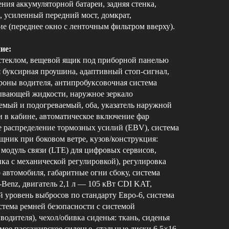
ния аккумуляторной батареи, задняя стенка,
, усиленный передний мост, домкрат,
е (переднее окно с ленточным фильтром вверху).
ие:
стеклом, вещевой ящик под приборной панелью
я буксирная проушина, адаптивный стоп-сигнал,
роны водителя, антипробуксовочная система
ывающей жидкости, наружное зеркало
емый и подогреваемый, оба, указатель наружной
 в кабине, автоматическое включение фар
ое распределение тормозных усилий (EBV), система
ник при боковом ветре, кузов/конструкция:
 модуль связи (LTE) для цифровых сервисов,
нка с механической регулировкой), регулировка
 автомобиля, габаритные огни сбоку, система
-Benz, двигатель 2,1 л — 105 кВт CDI KAT,
й уровень выбросов по стандарту Евро-6, система
стема ремней безопасности с системой
одителя), чехол/обивка сиденья: ткань, сиденья
мое пассажирское сиденье, стальные диски 6,5×16,