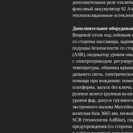
дополнительное реле отключе
флисовый аккумулятор 92 Ач
теплоизоляционное остеклени
Дополнительное оборудован
Вещевой отсек над лобовым 
со стороны пассажира, задня
подушка безопасности со сто
(ASR), индикатор уровня ом
с электроприводом. регулиру
температуры, обшивка крыши
дальнего света, электрическ
помощи при вождении: помощ
платформа, запуск без ключа,
рулевое колесо (рулевая коло
уровня фар, допуск грузового
экстренного вызова Mercedes
колесная база 3665 мм, низки
SCR (технология AdBlue), си
предупреждения (со стороны в
в кабине водителя: регулируе