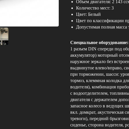
Объем двигателя: 2 143 сс
Количество мест: 3
Цвет: Белый
Цвет по классификации 
Допустимая полная масса 
Специальное оборудование:
1 разъем DIN спереди под об
аккумулятор) моторный отсек
наружное зеркало без встрое
выдвинутое влево/вправо, с
при торможении, шасси: уров
тормоз, клеммная колодка дл
водителя), комбинация приб
с водоотделителем, топливны
двигателя с держателем доп
запасное колесо в ведущих ш
вкл. домкрат, акустическая 
тревоги), передний брызгови
сиденье, сторона водителя, р