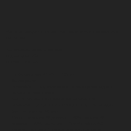
Отправить запрос
Машина находится в отличном техническом и визуальном
состоянии.
Технические характеристики:
Год выпуска: 2021
Пробег: 1200 м/ч
Турбодвигатель 81 кВт — 109 л.с.
Кондиционер
powerslide — гидравлическое перемещение заднего
рычага: вправо / влево
Быстроразъемное соединение экскаватора
powershift (1,2,3,A ,) + 2 x TORQELOCK — 5 передач —
быстрая езда до 50 км/ч
Шины: передние 28 дюймов — 90% - задние 28
дюймов — 90% - хорошие — Все Michelin XMCL
Функция подъема / предохранительные замки