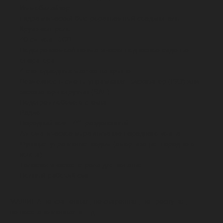
Иммобилайзер
Гидравлический быстроразъемный соединитель
Круиз-контроль
40 см ковш JCB
Подогреваемое/пневматически подвесное сиденье
оператора
4 светодиодных маячка на крыше
Возможность смены управления: экскаватор (ISO) или
экскаватор-погрузчик (SAE)
Подогрев лобового стекла
Радио
Передний ковш 4*1 разделенный
Автоматическое выравнивание переднего ковша
Функция управления ходом (амортизация переднего
ковша)
Телескопическая стрела для копания
Полный рабочий свет
МАШИНА не крашенная, не сваренная, не треснутая,
не восстановленная и т. д.