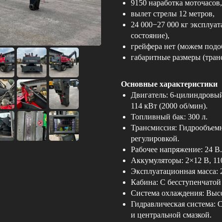
9150 наработка моточасов,
вылет стрелы 12 метров,
24 000−27 000 кг эксплуа
состояние),
грейфера нет (можем подо
габаритные размеры (тра
Основные характеристики
Двигатель: 6-цилиндровы
114 кВт (2000 об/мин).
Топливный бак: 300 л.
Трансмиссия: Гидрообъем
регулировкой.
Рабочее напряжение: 24 В.
Аккумуляторы: 2×12 В, 11
Эксплуатационная масса: 
Кабина: С бесступенчатой
Система охлаждения: Высо
Гидравлическая система: 
и центральной смазкой.