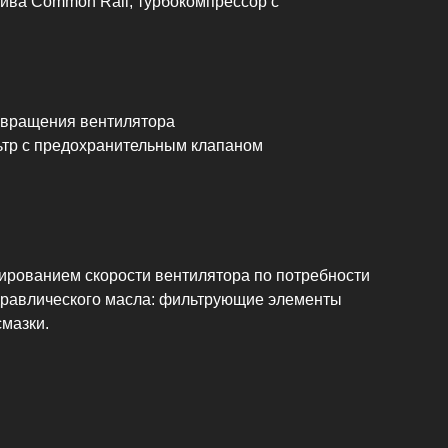
ва Common Rail, турбокомпрессор с
вращения вентилятора
р с предохранительным клапаном
ированием скорости вентилятора по потребности
идравлического масла: фильтрующие элементы
смазки.