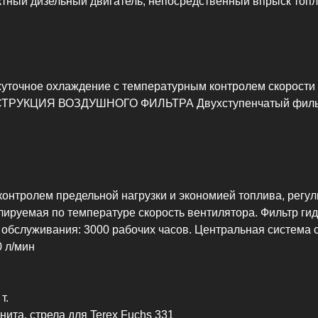
ый дизельный двигатель, непосредственный впрыск топли
ное охлаждение с температурным контролем скорости 
НСТРУКЦИЯ ВОЗДУШНОГО ФИЛЬТРА Двухступенчатый фильт
нтролем предельной нагрузки и экономией топлива, регул
лируемая по температуре скорость вентилятора. Фильтр г
 обслуживания: 3000 рабочих часов. Центральная система 
л/мин
т.
та, стрела для Terex Fuchs 331